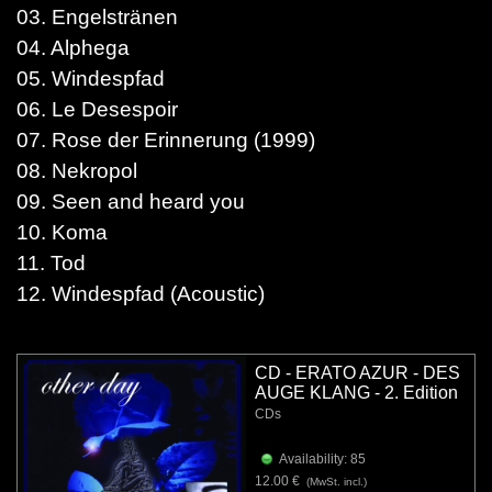
03. Engelstränen
04. Alphega
05. Windespfad
06. Le Desespoir
07. Rose der Erinnerung (1999)
08. Nekropol
09. Seen and heard you
10. Koma
11. Tod
12. Windespfad (Acoustic)
CD - ERATO AZUR - DES
AUGE KLANG - 2. Edition
CDs
Availability: 85
12.00 €
(MwSt. incl.)