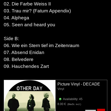
02. Die Farbe Weiss II
03. Trau mir? (Fatum Appendix)
04. Alphega
05. Seen and heard you
Side B:
06. Wie ein Stern tief im Zeitenraum
07. Absend Enidan
08. Belvedere
09. Hauchendes Zart
Picture Vinyl - DECADE
Vinyl
Availability: 45
8.00 €
(MwSt. incl.)